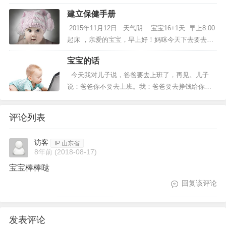
建立保健手册
2015年11月12日 天气阴 宝宝16+1天 早上8:00
起床 ，亲爱的宝宝，早上好！妈咪今天下去要去医
院建立保健手册，给我的小宝宝进行全面的健康检
宝宝的话
查。早饭妈妈自己煮的西红柿鸡蛋面条，好美味
啊！...
今天我对儿子说，爸爸要去上班了，再见。儿子
说：爸爸你不要去上班。我：爸爸要去挣钱给你买
奶粉啊。儿子：爸爸，你不要去上班了，奶粉还有
呢，你看。...
评论列表
访客
IP:山东省
8年前
(2018-08-17)
宝宝棒棒哒
回复该评论
发表评论