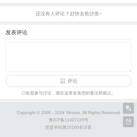
我对你旧情犹存，若再邀你相助，天下英雄人人要
骂我不知廉耻、水性杨花。”张无忌急道：“咱们只须
问心无愧，旁人言语，理他作甚。”周芷若道：“倘若
我问心有愧呢！”...
发表评论
评论
◎欢迎参与讨论，请在这里发表您的看法和观点。
Copyright © 2006 - 2024 Yimoon. All Rights Reserved
鲁ICP备11007229号
您是本站第10160名访客