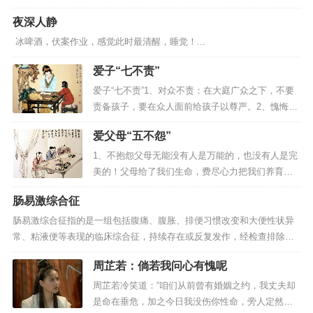
么不吧嗒嘴也是一种善良；看见人家伤心落泪，如
夜深人静
果不想安慰，那么不幸灾乐祸也是一种善良；作为
教师，如果不能桃李满天下，那么不误人子弟也是
冰啤酒，伏案作业，感觉此时最清醒，睡觉！...
一种善良。——善良其实很简单...
爱子“七不责”
爱子“七不责”1、对众不责：在大庭广众之下，不要
责备孩子，要在众人面前给孩子以尊严。2、愧悔不
责：如果孩子已经为自己的过失感到惭愧后悔了，
爱父母“五不怨”
大人就不要责备孩子了。3、暮夜不责：晚上睡觉前
不要责备孩子。此时责备他，孩子带着沮丧失落的
1、不抱怨父母无能没有人是万能的，也没有人是完
情绪上床，要么夜不成寐，要么噩梦连连。4、饮食
美的！父母给了我们生命，费尽心力把我们养育成
不责：正吃饭的时候不要责备...
人，已很不容易，我们要感恩父母辛苦生、养了我
肠易激综合征
们。不要抱怨说“爸爸应该是怎样的爸爸，妈妈应该
是怎样的妈妈”，应该真诚地说：“我接受，你们就是
肠易激综合征指的是一组包括腹痛、腹胀、排便习惯改变和大便性状异
这样；我接受，是我选择了你们；我享受你们给予
常、粘液便等表现的临床综合征，持续存在或反复发作，经检查排除可
我的一切。”2、不抱怨父母啰...
以引起这些症状的器质性疾病。本病是最常见的一种功能性肠道疾病。
周芷若：倘若我问心有愧呢
很多患者长期受“慢性肠炎”的困惑很多患者患有慢性腹痛、或伴有腹胀、
便秘、腹泻、黏膜液便等症状。去医院做肠镜检查，发...
周芷若冷笑道：“咱们从前曾有婚姻之约，我丈夫却
是命在垂危，加之今日我没伤你性命，旁人定然说